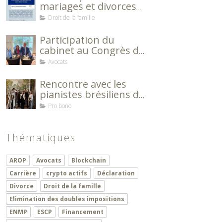
mariages et divorces
entre le Brésil et la
Droit de la famille
France
Participation du
cabinet au Congrès de
l'Association des
Avocats
Avocats Européens
Rencontre avec les
pianistes brésiliens de
l’Ecole Normale de
Pro bono
Musique de Paris
Alfred Cortot
Thématiques
AROP
Avocats
Blockchain
Carrière
crypto actifs
Déclaration
Divorce
Droit de la famille
Elimination des doubles impositions
ENMP
ESCP
Financement