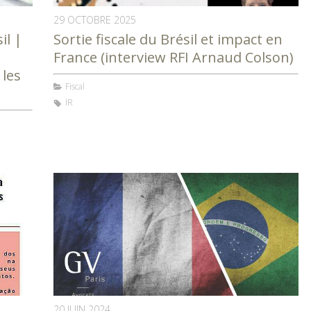
29 OCTOBRE 2025
il |
Sortie fiscale du Brésil et impact en
France (interview RFI Arnaud Colson)
 les
Fiscal
IR
20 JUIN 2024