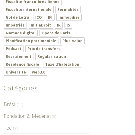
Fiscalité franco-brésilienne
Fiscalité internationale
Formalités
Gol de Letra
ICO
IFI
Immobilier
Impatriés
InitiaDroit
IR
IS
Nomade digital
Opera de Paris
Planification patrimoniale
Plus-value
Podcast
Prix de transfert
Recrutement
Régularisation
Résidence fiscale
Taxe d'habitation
Université
web3.0
Catégories
Brésil
(11)
Fondation & Mécénat
(9)
Tech
(1)