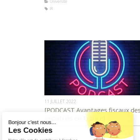
Université
IR
11 JUILLET 2022
[PODCAST Avantages fiscaux de
impatriés en France]
Fiscal
IR