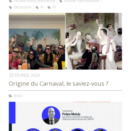
Fiscalité franco-brésilienne
Fiscalité internationale
Déclaration
IR
IFI
28 FÉVRIER 2024
Origine du Carnaval, le saviez-vous ?
Brésil