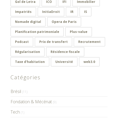
Gol de Letra
ICO
IFI
Immobilier
Impatriés
InitiaDroit
IR
IS
Nomade digital
Opera de Paris
Planification patrimoniale
Plus-value
Podcast
Prix de transfert
Recrutement
Régularisation
Résidence fiscale
Taxe d'habitation
Université
web3.0
Catégories
Brésil
(11)
Fondation & Mécénat
(9)
Tech
(1)