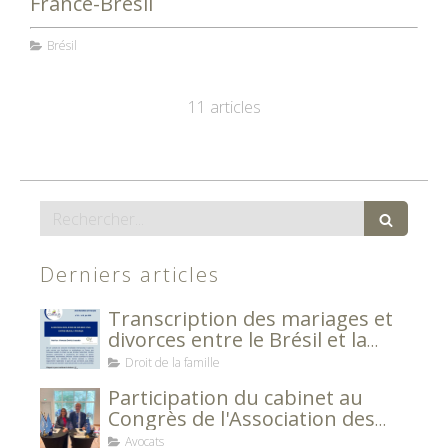
France-Brésil
Brésil
11 articles
Rechercher
Derniers articles
Transcription des mariages et
divorces entre le Brésil et la
France
Droit de la famille
Participation du cabinet au
Congrès de l'Association des
Avocats Européens
Avocats