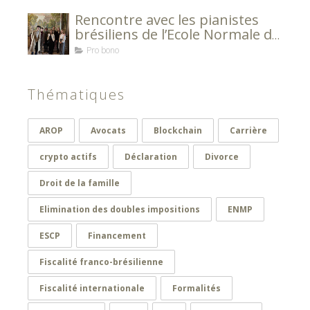
Rencontre avec les pianistes
brésiliens de l’Ecole Normale de
Musique de Paris Alfred Cortot
Pro bono
Thématiques
AROP
Avocats
Blockchain
Carrière
crypto actifs
Déclaration
Divorce
Droit de la famille
Elimination des doubles impositions
ENMP
ESCP
Financement
Fiscalité franco-brésilienne
Fiscalité internationale
Formalités