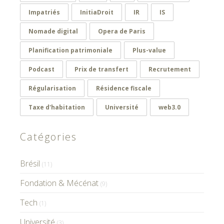
Impatriés
InitiaDroit
IR
IS
Nomade digital
Opera de Paris
Planification patrimoniale
Plus-value
Podcast
Prix de transfert
Recrutement
Régularisation
Résidence fiscale
Taxe d'habitation
Université
web3.0
Catégories
Brésil
(11)
Fondation & Mécénat
(9)
Tech
(1)
Université
(3)