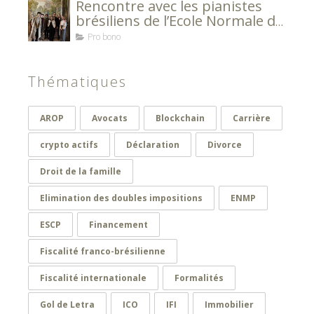
Rencontre avec les pianistes
brésiliens de l’Ecole Normale de
Musique de Paris Alfred Cortot
Pro bono
Thématiques
AROP
Avocats
Blockchain
Carrière
crypto actifs
Déclaration
Divorce
Droit de la famille
Elimination des doubles impositions
ENMP
ESCP
Financement
Fiscalité franco-brésilienne
Fiscalité internationale
Formalités
Gol de Letra
ICO
IFI
Immobilier