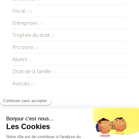
Fiscal
(24)
Entreprises
(1)
Trophée du droit
(1)
Pro bono
(3)
Alumni
(1)
Droit de la famille
(1)
Avocats
(1)
GV Paris Avocats © 2021 - Tous droits réservés
-
Mentions Légales
-
Plan du site