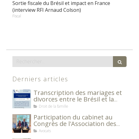
Sortie fiscale du Brésil et impact en France
(interview RFI Arnaud Colson)
Fiscal
Rechercher
Derniers articles
Transcription des mariages et
divorces entre le Brésil et la
France
Droit de la famille
Participation du cabinet au
Congrès de l'Association des
Avocats Européens
Avocats