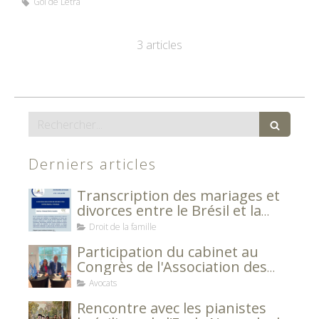
Gol de Letra
3 articles
Rechercher
Derniers articles
Transcription des mariages et
divorces entre le Brésil et la
France
Droit de la famille
Participation du cabinet au
Congrès de l'Association des
Avocats Européens
Avocats
Rencontre avec les pianistes