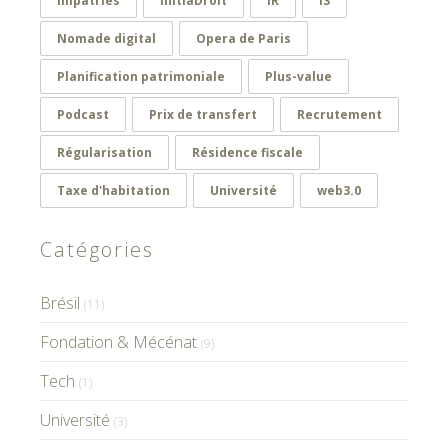
Impatriés
InitiaDroit
IR
IS
Nomade digital
Opera de Paris
Planification patrimoniale
Plus-value
Podcast
Prix de transfert
Recrutement
Régularisation
Résidence fiscale
Taxe d'habitation
Université
web3.0
Catégories
Brésil
(11)
Fondation & Mécénat
(9)
Tech
(1)
Université
(3)