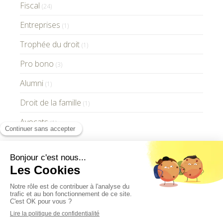
Fiscal
(24)
Entreprises
(1)
Trophée du droit
(1)
Pro bono
(3)
Alumni
(1)
Droit de la famille
(1)
Avocats
(1)
GV Paris Avocats © 2021 - Tous droits réservés
-
Mentions Légales
-
Plan du site