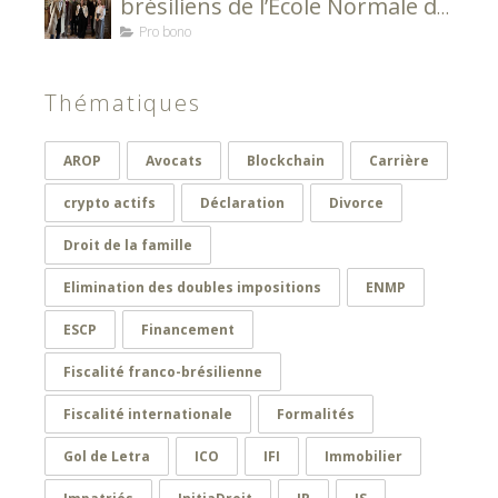
brésiliens de l’Ecole Normale de
Musique de Paris Alfred Cortot
Pro bono
Thématiques
AROP
Avocats
Blockchain
Carrière
crypto actifs
Déclaration
Divorce
Droit de la famille
Elimination des doubles impositions
ENMP
ESCP
Financement
Fiscalité franco-brésilienne
Fiscalité internationale
Formalités
Gol de Letra
ICO
IFI
Immobilier