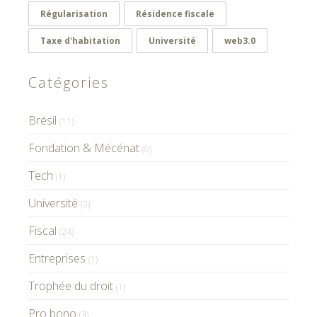
Régularisation
Résidence fiscale
Taxe d'habitation
Université
web3.0
Catégories
Brésil
(11)
Fondation & Mécénat
(9)
Tech
(1)
Université
(3)
Fiscal
(24)
Entreprises
(1)
Trophée du droit
(1)
Pro bono
(3)