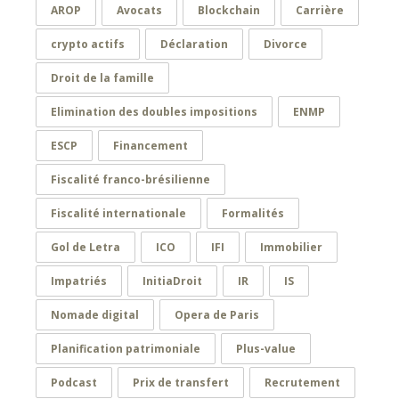
AROP
Avocats
Blockchain
Carrière
crypto actifs
Déclaration
Divorce
Droit de la famille
Elimination des doubles impositions
ENMP
ESCP
Financement
Fiscalité franco-brésilienne
Fiscalité internationale
Formalités
Gol de Letra
ICO
IFI
Immobilier
Impatriés
InitiaDroit
IR
IS
Nomade digital
Opera de Paris
Planification patrimoniale
Plus-value
Podcast
Prix de transfert
Recrutement