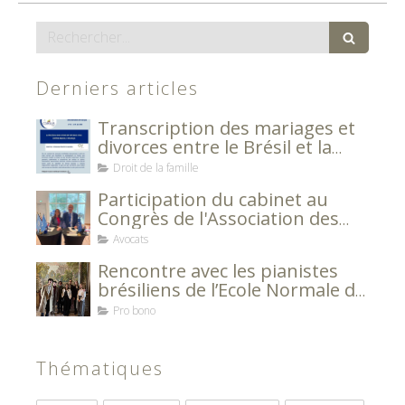
Rechercher
Derniers articles
Transcription des mariages et
divorces entre le Brésil et la
France
Droit de la famille
Participation du cabinet au
Congrès de l'Association des
Avocats Européens
Avocats
Rencontre avec les pianistes
brésiliens de l’Ecole Normale de
Musique de Paris Alfred Cortot
Pro bono
Thématiques