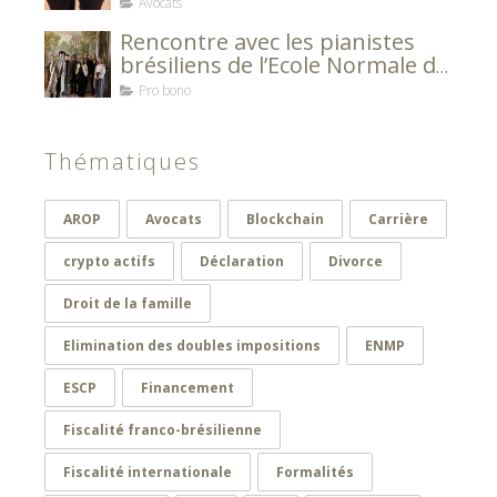
Avocats Européens
Avocats
Rencontre avec les pianistes
brésiliens de l’Ecole Normale de
Musique de Paris Alfred Cortot
Pro bono
Thématiques
AROP
Avocats
Blockchain
Carrière
crypto actifs
Déclaration
Divorce
Droit de la famille
Elimination des doubles impositions
ENMP
ESCP
Financement
Fiscalité franco-brésilienne
Fiscalité internationale
Formalités