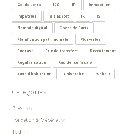
Gol de Letra
ICO
IFI
Immobilier
Impatriés
InitiaDroit
IR
IS
Nomade digital
Opera de Paris
Planification patrimoniale
Plus-value
Podcast
Prix de transfert
Recrutement
Régularisation
Résidence fiscale
Taxe d'habitation
Université
web3.0
Catégories
Brésil
(11)
Fondation & Mécénat
(9)
Tech
(1)