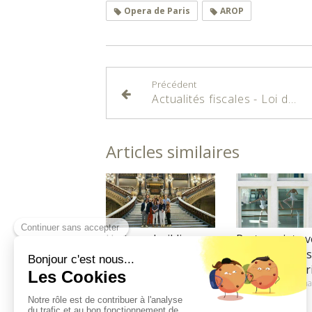
Opera de Paris
AROP
Précédent
Actualités fiscales - Loi de finances 2024
Articles similaires
Un team building
Partenariat av
pas comme les
l'Ecole de dan
autres
l'Opéra de Par
Fondation & Mécénat
Fondation & Mécéna