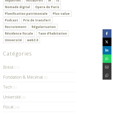
Impatriés
InitiaDroit
IR
IS
Nomade digital
Opera de Paris
Planification patrimoniale
Plus-value
Podcast
Prix de transfert
Recrutement
Régularisation
Résidence fiscale
Taxe d'habitation
Université
web3.0
Catégories
Brésil
(11)
Fondation & Mécénat
(9)
Tech
(1)
Université
(3)
Fiscal
(24)