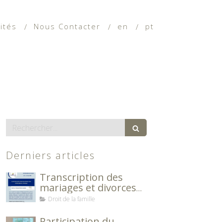
ités
Nous Contacter
en
pt
Rechercher
Derniers articles
Transcription des
mariages et divorces
entre le Brésil et la
Droit de la famille
France
Participation du