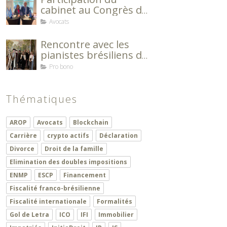
cabinet au Congrès de
l'Association des
Avocats
Avocats Européens
Rencontre avec les
pianistes brésiliens de
l’Ecole Normale de
Pro bono
Musique de Paris
Alfred Cortot
Thématiques
AROP
Avocats
Blockchain
Carrière
crypto actifs
Déclaration
Divorce
Droit de la famille
Elimination des doubles impositions
ENMP
ESCP
Financement
Fiscalité franco-brésilienne
Fiscalité internationale
Formalités
Gol de Letra
ICO
IFI
Immobilier