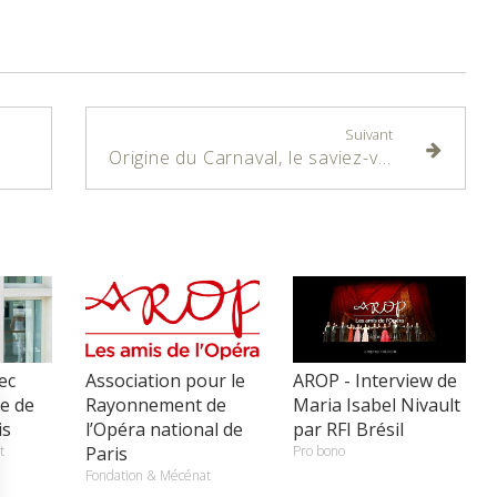
Suivant
Origine du Carnaval, le saviez-vous ?
ec
Association pour le
AROP - Interview de
se de
Rayonnement de
Maria Isabel Nivault
is
l’Opéra national de
par RFI Brésil
t
Paris
Pro bono
Fondation & Mécénat